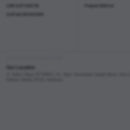
LINK SLOT HARI INI
Program Referral
SLOT GACOR MAXWIN
© 2026 SLOT GACOR. All rights reserved.
Our Location
Jl. Kelinci Raya, RT.5/RW.3, Ps. Baru, Kecamatan Sawah Besar, Kota 
Ibukota Jakarta 10710, Indonesia