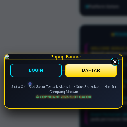
Platform Sistem
PENAW
WELCOME BONUS 
deposit pertama An
Akses Pola Gacor Ji
Slot Gacor terjitu.
LOGIN
DAFTAR
Server VIP Pro Th
winrate maksimal.
Slot x OK | Slot Gacor Terbaik Akses Link Situs Slotxok.com Hari Ini
Gampang Maxwin
© COPYRIGHT 2026 SLOT GACOR
Garansi Proses Ce
withdraw aman tan
Event Perkalian J
pada permainan Ga