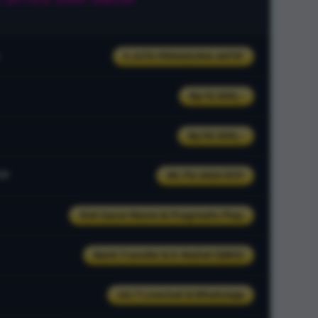
5 JUTA PENGGUNA AKTIF
Rp 10.000,-
Rp 50.000,-
TP
98.7% HIGH RTP
Slot Gacor Resmi & Pragmatic Play
Bank Transfer & E-Wallet (QRIS)
24/7 Livechat & WhatsApp