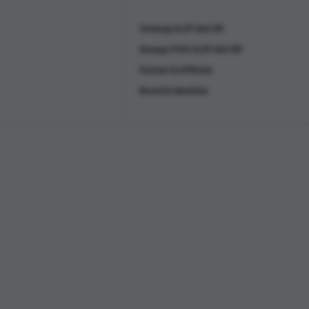
Tentang SLOT GACOR
Kenapa Pilih SLOT GACOR
Partner & Affiliate
Brand & Identitas