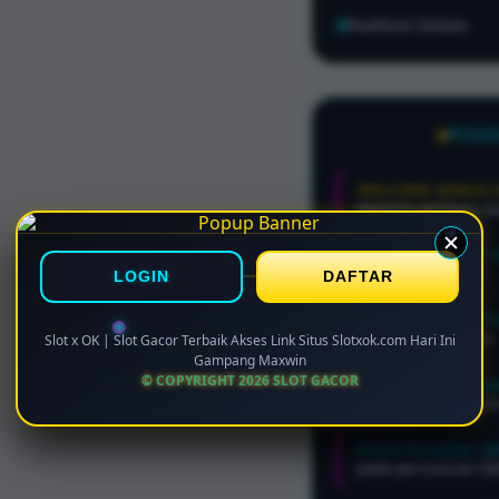
Platform Sistem
PENAW
WELCOME BONUS 
deposit pertama An
Akses Pola Gacor Ji
Slot Gacor terjitu.
LOGIN
DAFTAR
Server VIP Pro Th
winrate maksimal.
Slot x OK | Slot Gacor Terbaik Akses Link Situs Slotxok.com Hari Ini
Gampang Maxwin
© COPYRIGHT 2026 SLOT GACOR
Garansi Proses Ce
withdraw aman tan
Event Perkalian J
pada permainan Ga