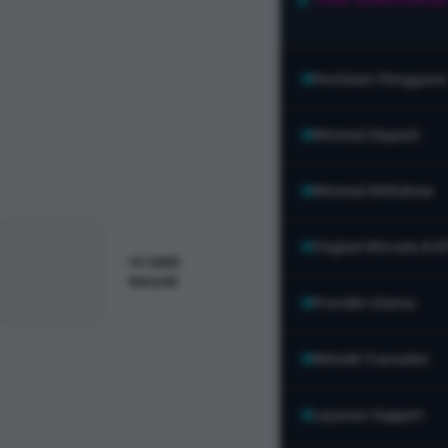
Penilaian Pengguna
Minimal Deposit
Minimal Withdraw
Tingkat Winrate & R
+4 lebih
banyak
Provider Utama
Metode Transaksi
Layanan Support