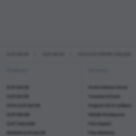
Layer Popup Close
SLOT GACOR
>
SLOT GACOR
>
SITUS SLOT SERVER THAILAND
Footer Navigation
Products
Services
SLOT GACOR
Promo & Bonus Harian
SLOT GACOR
Turnamen & Event
SITUS SLOT GACOR
Program VIP & Cashback
SLOT ONLINE
Metode Pembayaran
SLOT THAILAND
Fitur Deposit
BANDAR SLOT GACOR
Fitur Withdraw