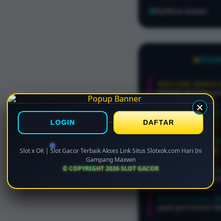
Platform Sistem
PENAW
WELCOME BONUS 
deposit pertama An
Akses Pola Gacor Ji
Slot Gacor terjitu.
LOGIN
DAFTAR
Server VIP Pro Th
winrate maksimal.
Slot x OK | Slot Gacor Terbaik Akses Link Situs Slotxok.com Hari Ini
Gampang Maxwin
© COPYRIGHT 2026 SLOT GACOR
Garansi Proses Ce
withdraw aman tan
Event Perkalian J
pada permainan Ga