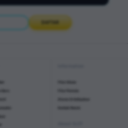
LOGIN
DAFTAR
Information
ber
Fitur Akses
n Baru
Fitur Pemula
ord
Aturan & Kebijakan
ansaksi
Kontak Resmi
kasi
About SLOT
P