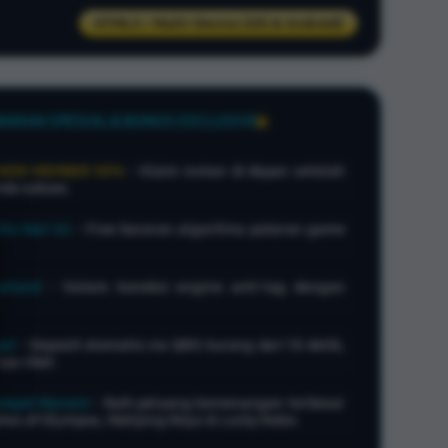
HTML5 / Multi-Device (iOS & Android)
ARAN SPESIAL & BONUS EXCLUSIVE
NEW MEMBER 50%
- Klaim instan di depan setelah
da sukses.
tu Hari Ini
- Free bocoran algoritma putaran game
ailand
- Sistem koneksi engine anti-lag dengan
pat
- Deposit otomatis via QRIS kurang dari 10 detik,
pa ribet.
ackpot Maxwin
- Raih peluang kemenangan terbesar
tes of Olympus, Mahjong Ways & Lucky Neko.