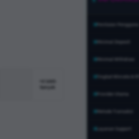
Penilaian Pengguna
Minimal Deposit
Minimal Withdraw
Tingkat Winrate & R
+4 lebih
banyak
Provider Utama
Metode Transaksi
Layanan Support