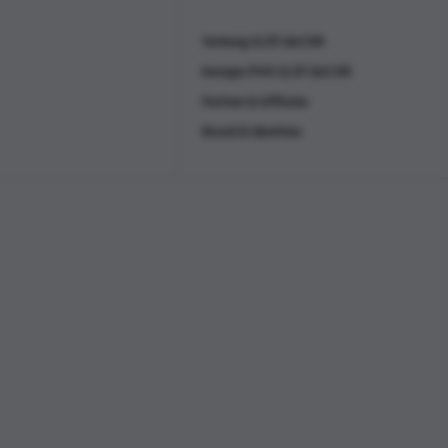
Tentang SLOT GACOR
Kenapa Pilih SLOT GACOR
Partner & Affiliate
Brand & Identitas