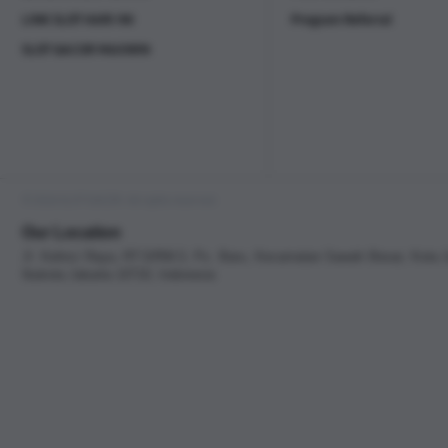
LINK SLOT HARI INI
Program Referral
SLOT GACOR MAXWIN
© 2026 SLOT GACOR. All rights reserved.
Our Location
Jl. Kelinci Raya, RT.5/RW.3, Ps. Baru, Kecamatan Sawah Besar, Kota 
Ibukota Jakarta 10710, Indonesia