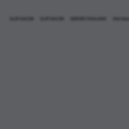
Skip
to
content
SLOT GACOR
SLOT GACOR
SERVER THAILAND
Slot Gac