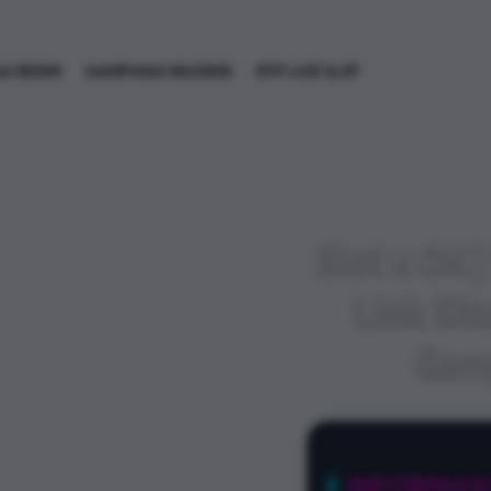
or RESMI
GAMPANG MAXWIN
RTP LIVE SLOT
Slot x OK 
Link Sit
Gam
INFORMASI 