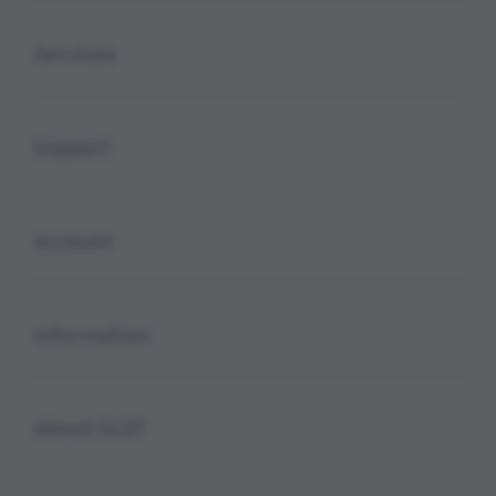
Buka
Services
Buka
Support
Buka
Account
Buka
Information
Buka
About SLOT