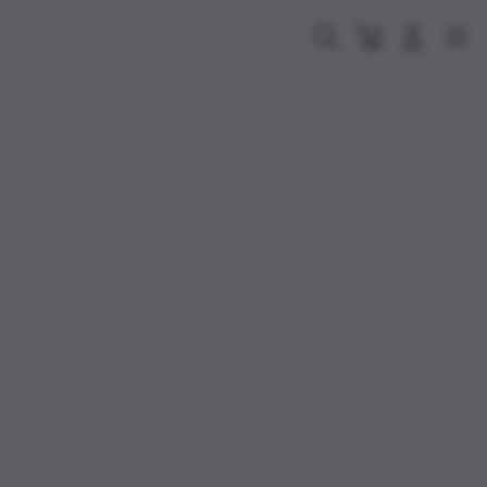
Skip
to
Cari
Troli
Login
Navigation
content