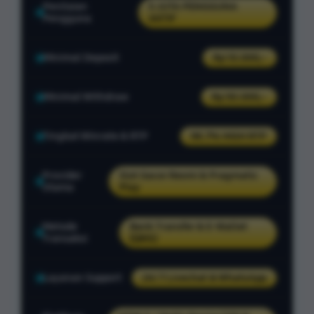
Penilaian
5 JUTA PENGGUNA
Pengguna
AKTIF
Minimal Deposit
Rp 10.000,-
Minimal Withdraw
Rp 50.000,-
Tingkat Winrate & RTP
98.7% HIGH RTP
Provider
Slot Gacor Resmi & Pragmatic
Utama
Play
Metode
Bank Transfer & E-Wallet
Transaksi
(QRIS)
Layanan Support
24/7 Livechat & WhatsApp