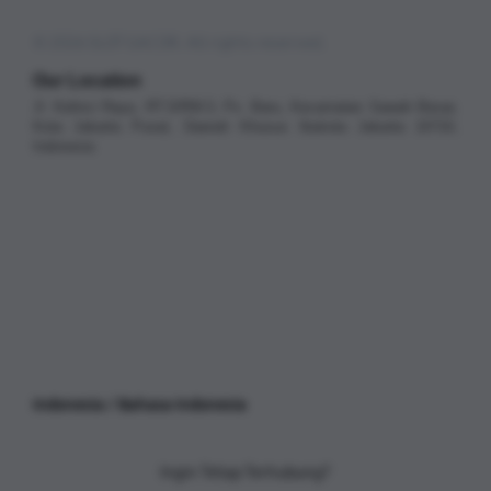
© 2026 SLOT GACOR. All rights reserved.
Our Location
Jl. Kelinci Raya, RT.5/RW.3, Ps. Baru, Kecamatan Sawah Besar,
Kota Jakarta Pusat, Daerah Khusus Ibukota Jakarta 10710,
Indonesia
Indonesia / Bahasa Indonesia
Ingin Tetap Terhubung?